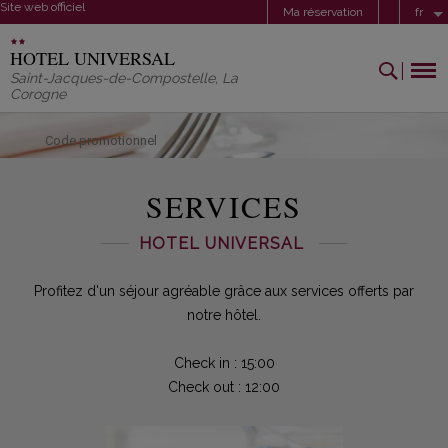
Site web officiel
Ma réservation
fr
HOTEL UNIVERSAL
Saint-Jacques-de-Compostelle
,
La
Corogne
Code promotionnel
SERVICES
HOTEL UNIVERSAL
Profitez d'un séjour agréable grâce aux services offerts par
notre hôtel.
Check in : 15:00
Check out : 12:00