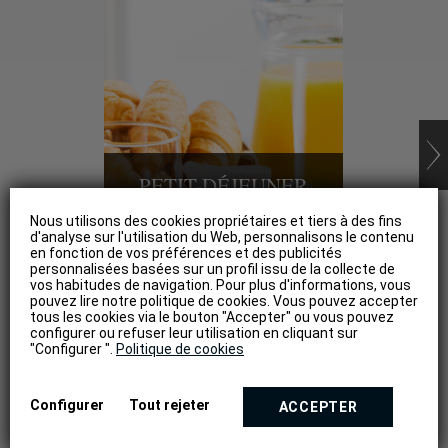
PETIT-DÉJEUNER
C
BUFFET
Nous utilisons des cookies propriétaires et tiers à des fins
d'analyse sur l'utilisation du Web, personnalisons le contenu
en fonction de vos préférences et des publicités
Commencez votre journée
Restez 
personnalisées basées sur un profil issu de la collecte de
vos habitudes de navigation. Pour plus d'informations, vous
pleine d'énergie.
v
pouvez lire notre politique de cookies. Vous pouvez accepter
tous les cookies via le bouton "Accepter" ou vous pouvez
configurer ou refuser leur utilisation en cliquant sur
"Configurer ".
Politique de cookies
SERVICES HÔTEL
Configurer
Tout rejeter
ACCEPTER
Location de véhicules