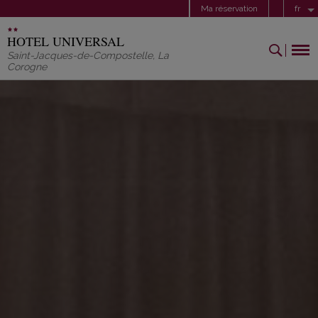
Ma réservation
fr
HOTEL UNIVERSAL
Saint-Jacques-de-Compostelle
,
La
Corogne