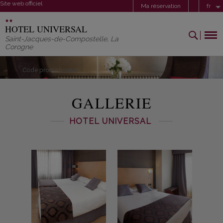
Site web officiel
Ma réservation
fr
HOTEL UNIVERSAL
Saint-Jacques-de-Compostelle
,
La
Corogne
Code promotionnel
GALLERIE
HOTEL UNIVERSAL