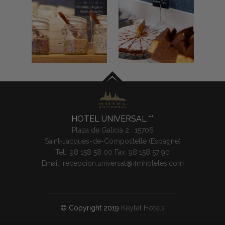
HOTEL UNIVERSAL
Plaza de Galicia 2 ,
15706
Saint-Jacques-de-Compostelle (
Espagne
)
Tel.:
98 158 58 00
Fax: 98 158 57 90
Email:
recepcion.universal@4mhoteles.com
© Copyright 2019
Keytel Hotels