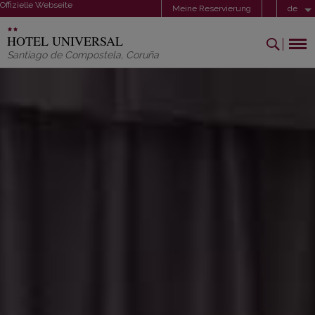
Offizielle Webseite
Meine Reservierung
de
HOTEL UNIVERSAL
Santiago de Compostela
,
Coruña