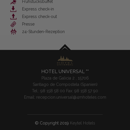
Frühstücksbüffet
Express check-in
Express check-out
Presse
24-Stunden-Rezeption
HOTEL UNIVERSAL
Plaza de Galicia 2 ,
15706
Santiago de Compostela (
Spanien
)
Tel.:
98 158 58 00
Fax: 98 158 57 90
Email:
recepcion.universal@4mhoteles.com
© Copyright 2019
Keytel Hotels