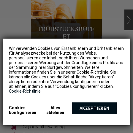
FRÜHSTÜCKSBÜFF
ET
INTE
Wir verwenden Cookies von Erstanbietern und Drittanbietern
für Analysezwecke bei der Nutzung des Webs,
personalisieren den Inhalt nach Ihren Wünschen und
Bleiben
personalisieren Werbung auf der Grundlage eines Profils aus
Aufentha
der Sammlung Ihrer Surfgewohnheiten. Weitere
Informationen finden Sie in unserer Cookie-Richtlinie. Sie
können alle Cookies über die Schaltfläche "Akzeptieren"
akzeptieren oder ihre Verwendung konfigurieren oder
HOTELDIENSTLEISTUNGEN
ablehnen, indem Sie auf "Cookies konfigurieren" klicken.
Cookie-Richtlinie
Autovermietung
Cookies
Alles
AKZEPTIEREN
Wi-Fi Internetanschluss
konfigurieren
ablehnen
Portier
Gepäckaufbewahrung