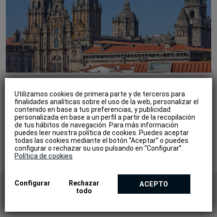
Ven a disfrutar de Santiago y recibirás un
10% de
Utilizamos cookies de primera parte y de terceros para
descuento
finalidades analíticas sobre el uso de la web, personalizar el
solo por reservar a través de nuestra web
contenido en base a tus preferencias, y publicidad
oficial.
personalizada en base a un perfil a partir de la recopilación
de tus hábitos de navegación. Para más información
puedes leer nuestra política de cookies. Puedes aceptar
todas las cookies mediante el botón “Aceptar” o puedes
configurar o rechazar su uso pulsando en “Configurar”.
Política de cookies
Configurar
Rechazar
VER OTRAS
ACEPTO
todo
PROMOCIONES