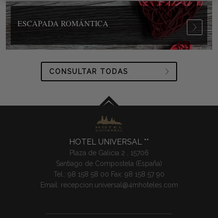
ESCAPADA ROMÁNTICA
CONSULTAR TODAS
HOTEL UNIVERSAL
Plaza de Galicia 2 ,
15706
Santiago de Compostela (
España
)
Tel.:
98 158 58 00
Fax: 98 158 57 90
Email:
recepcion.universal@4mhoteles.com